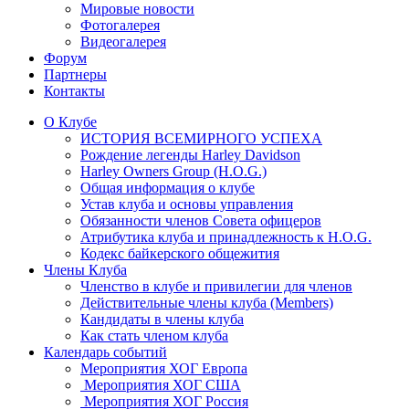
Мировые новости
Фотогалерея
Видеогалерея
Форум
Партнеры
Контакты
О Клубе
ИСТОРИЯ ВСЕМИРНОГО УСПЕХА
Рождение легенды Harley Davidson
Harley Owners Group (H.O.G.)
Общая информация о клубе
Устав клуба и основы управления
Обязанности членов Совета офицеров
Атрибутика клуба и принадлежность к H.O.G.
Кодекс байкерского общежития
Члены Клуба
Членство в клубе и привилегии для членов
Действительные члены клуба (Members)
Кандидаты в члены клуба
Как стать членом клуба
Календарь событий
Мероприятия ХОГ Европа
Мероприятия ХОГ США
Мероприятия ХОГ Россия