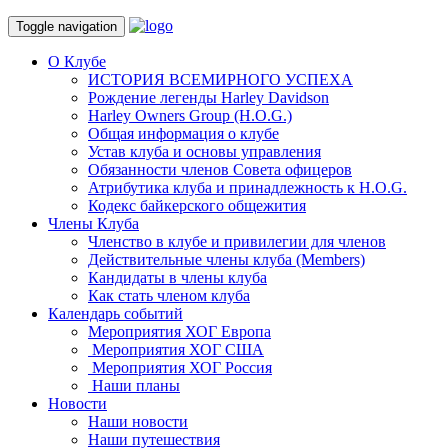
Toggle navigation
О Клубе
ИСТОРИЯ ВСЕМИРНОГО УСПЕХА
Рождение легенды Harley Davidson
Harley Owners Group (H.O.G.)
Общая информация о клубе
Устав клуба и основы управления
Обязанности членов Совета офицеров
Атрибутика клуба и принадлежность к H.O.G.
Кодекс байкерского общежития
Члены Клуба
Членство в клубе и привилегии для членов
Действительные члены клуба (Members)
Кандидаты в члены клуба
Как стать членом клуба
Календарь событий
Мероприятия ХОГ Европа
Мероприятия ХОГ США
Мероприятия ХОГ Россия
Наши планы
Новости
Наши новости
Наши путешествия