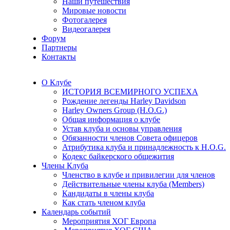
Наши путешествия
Мировые новости
Фотогалерея
Видеогалерея
Форум
Партнеры
Контакты
О Клубе
ИСТОРИЯ ВСЕМИРНОГО УСПЕХА
Рождение легенды Harley Davidson
Harley Owners Group (H.O.G.)
Общая информация о клубе
Устав клуба и основы управления
Обязанности членов Совета офицеров
Атрибутика клуба и принадлежность к H.O.G.
Кодекс байкерского общежития
Члены Клуба
Членство в клубе и привилегии для членов
Действительные члены клуба (Members)
Кандидаты в члены клуба
Как стать членом клуба
Календарь событий
Мероприятия ХОГ Европа