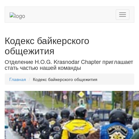
Toggle
navigati
Кодекс байкерского
общежития
Отделение H.O.G. Krasnodar Chapter приглашает
стать частью нашей команды
Главная
Кодекс байкерского общежития