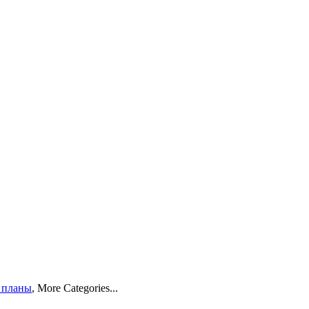
 планы
,
More Categories...