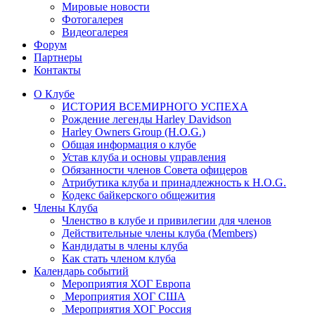
Мировые новости
Фотогалерея
Видеогалерея
Форум
Партнеры
Контакты
О Клубе
ИСТОРИЯ ВСЕМИРНОГО УСПЕХА
Рождение легенды Harley Davidson
Harley Owners Group (H.O.G.)
Общая информация о клубе
Устав клуба и основы управления
Обязанности членов Совета офицеров
Атрибутика клуба и принадлежность к H.O.G.
Кодекс байкерского общежития
Члены Клуба
Членство в клубе и привилегии для членов
Действительные члены клуба (Members)
Кандидаты в члены клуба
Как стать членом клуба
Календарь событий
Мероприятия ХОГ Европа
Мероприятия ХОГ США
Мероприятия ХОГ Россия