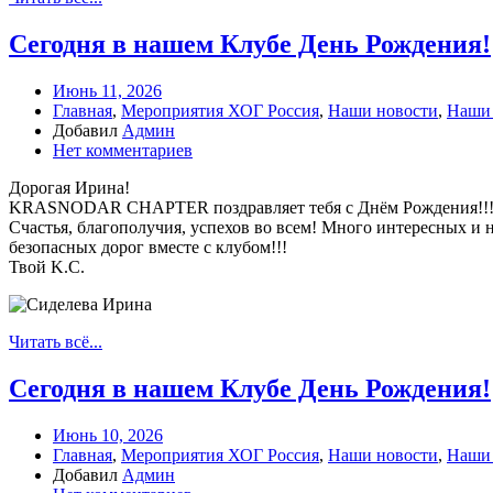
Сегодня в нашем Клубе День Рождения!
Июнь 11, 2026
Главная
,
Мероприятия ХОГ Россия
,
Наши новости
,
Наши
Добавил
Админ
Нет комментариев
Дорогая Ирина!
KRASNODAR CHAPTER поздравляет тебя с Днём Рождения!!! О
Счастья, благополучия, успехов во всем! Много интересных и
безопасных дорог вместе с клубом!!!
Твой K.C.
Читать всё...
Сегодня в нашем Клубе День Рождения!
Июнь 10, 2026
Главная
,
Мероприятия ХОГ Россия
,
Наши новости
,
Наши
Добавил
Админ