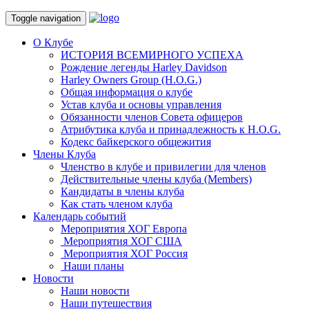
Toggle navigation
О Клубе
ИСТОРИЯ ВСЕМИРНОГО УСПЕХА
Рождение легенды Harley Davidson
Harley Owners Group (H.O.G.)
Общая информация о клубе
Устав клуба и основы управления
Обязанности членов Совета офицеров
Атрибутика клуба и принадлежность к H.O.G.
Кодекс байкерского общежития
Члены Клуба
Членство в клубе и привилегии для членов
Действительные члены клуба (Members)
Кандидаты в члены клуба
Как стать членом клуба
Календарь событий
Мероприятия ХОГ Европа
Мероприятия ХОГ США
Мероприятия ХОГ Россия
Наши планы
Новости
Наши новости
Наши путешествия