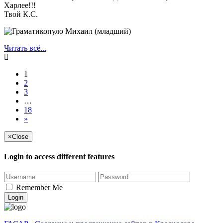
Харлее!!!
Твой К.С.
Читать всё...
1
2
3
…
18
»
×
Close
Login to access different features
Remember Me
Login