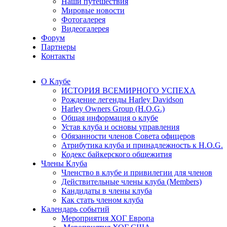
Наши путешествия
Мировые новости
Фотогалерея
Видеогалерея
Форум
Партнеры
Контакты
О Клубе
ИСТОРИЯ ВСЕМИРНОГО УСПЕХА
Рождение легенды Harley Davidson
Harley Owners Group (H.O.G.)
Общая информация о клубе
Устав клуба и основы управления
Обязанности членов Совета офицеров
Атрибутика клуба и принадлежность к H.O.G.
Кодекс байкерского общежития
Члены Клуба
Членство в клубе и привилегии для членов
Действительные члены клуба (Members)
Кандидаты в члены клуба
Как стать членом клуба
Календарь событий
Мероприятия ХОГ Европа