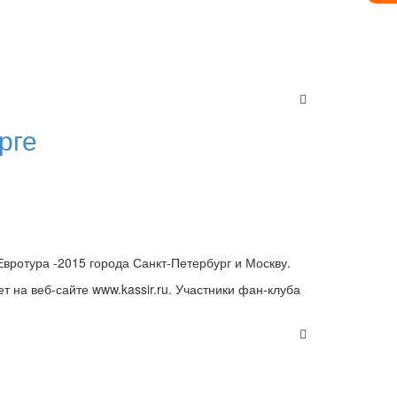
рге
 Евротура -2015 города Санкт-Петербург и Москву.
т на веб-сайте www.kassir.ru. Участники фан-клуба