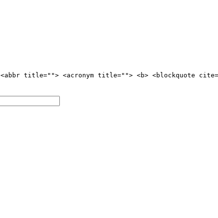
 <abbr title=""> <acronym title=""> <b> <blockquote cite