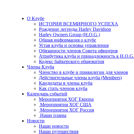
О Клубе
ИСТОРИЯ ВСЕМИРНОГО УСПЕХА
Рождение легенды Harley Davidson
Harley Owners Group (H.O.G.)
Общая информация о клубе
Устав клуба и основы управления
Обязанности членов Совета офицеров
Атрибутика клуба и принадлежность к H.O.G
Кодекс байкерского общежития
Члены Клуба
Членство в клубе и привилегии для членов
Действительные члены клуба (Members)
Кандидаты в члены клуба
Как стать членом клуба
Календарь событий
Мероприятия ХОГ Европа
Мероприятия ХОГ США
Мероприятия ХОГ Россия
Наши планы
Новости
Наши новости
Наши путешествия