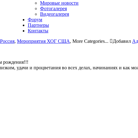
Мировые новости
Фотогалерея
Видеогалерея
Форум
Партнеры
Контакты
Россия
,
Мероприятия ХОГ США
,
More Categories...
Добавил
А
 рождения!!!
близким, удачи и процветания во всех делах, начинаниях и как м