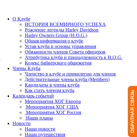
О Клубе
ИСТОРИЯ ВСЕМИРНОГО УСПЕХА
Рождение легенды Harley Davidson
Harley Owners Group (H.O.G.)
Общая информация о клубе
Устав клуба и основы управления
Обязанности членов Совета офицеров
.
Атрибутика клуба и принадлежность к H.O.G.
Кодекс байкерского общежития
Члены Клуба
Членство в клубе и привилегии для членов
Действительные члены клуба (Members)
Кандидаты в члены клуба
Как стать членом клуба
ОБРАТНАЯ СВЯЗЬ
Календарь событий
Мероприятия ХОГ Европа
Мероприятия ХОГ США
Мероприятия ХОГ Россия
Наши планы
Новости
Наши новости
Наши путешествия