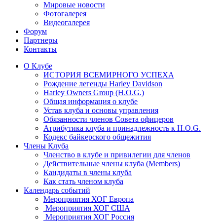
Мировые новости
Фотогалерея
Видеогалерея
Форум
Партнеры
Контакты
О Клубе
ИСТОРИЯ ВСЕМИРНОГО УСПЕХА
Рождение легенды Harley Davidson
Harley Owners Group (H.O.G.)
Общая информация о клубе
Устав клуба и основы управления
Обязанности членов Совета офицеров
Атрибутика клуба и принадлежность к H.O.G.
Кодекс байкерского общежития
Члены Клуба
Членство в клубе и привилегии для членов
Действительные члены клуба (Members)
Кандидаты в члены клуба
Как стать членом клуба
Календарь событий
Мероприятия ХОГ Европа
Мероприятия ХОГ США
Мероприятия ХОГ Россия