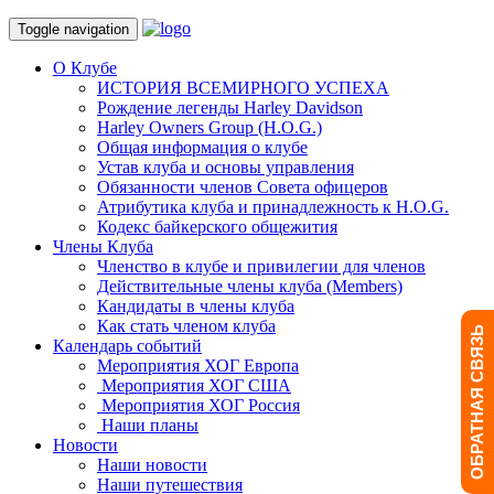
Toggle navigation
О Клубе
ИСТОРИЯ ВСЕМИРНОГО УСПЕХА
Рождение легенды Harley Davidson
Harley Owners Group (H.O.G.)
Общая информация о клубе
Устав клуба и основы управления
Обязанности членов Совета офицеров
Атрибутика клуба и принадлежность к H.O.G.
Кодекс байкерского общежития
Члены Клуба
Членство в клубе и привилегии для членов
Действительные члены клуба (Members)
Кандидаты в члены клуба
Как стать членом клуба
ОБРАТНАЯ СВЯЗЬ
Календарь событий
Мероприятия ХОГ Европа
Мероприятия ХОГ США
Мероприятия ХОГ Россия
Наши планы
Новости
Наши новости
Наши путешествия