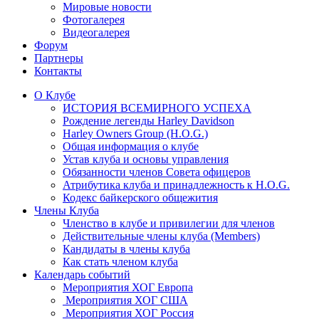
Мировые новости
Фотогалерея
Видеогалерея
Форум
Партнеры
Контакты
О Клубе
ИСТОРИЯ ВСЕМИРНОГО УСПЕХА
Рождение легенды Harley Davidson
Harley Owners Group (H.O.G.)
Общая информация о клубе
Устав клуба и основы управления
Обязанности членов Совета офицеров
Атрибутика клуба и принадлежность к H.O.G.
Кодекс байкерского общежития
Члены Клуба
Членство в клубе и привилегии для членов
Действительные члены клуба (Members)
Кандидаты в члены клуба
Как стать членом клуба
Календарь событий
Мероприятия ХОГ Европа
Мероприятия ХОГ США
Мероприятия ХОГ Россия