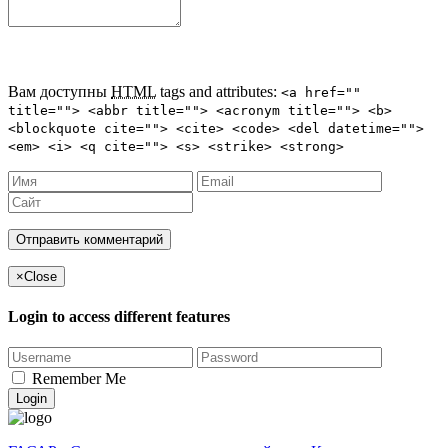
Вам доступны
HTML
tags and attributes:
<a href=""
title=""> <abbr title=""> <acronym title=""> <b>
<blockquote cite=""> <cite> <code> <del datetime="">
<em> <i> <q cite=""> <s> <strike> <strong>
×
Close
Login to access different features
Remember Me
Login