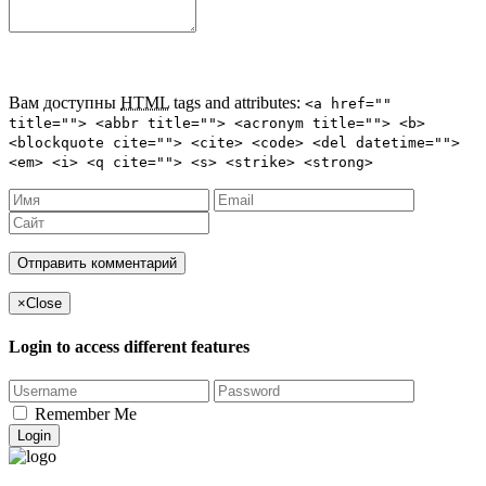
Вам доступны
HTML
tags and attributes:
<a href=""
title=""> <abbr title=""> <acronym title=""> <b>
<blockquote cite=""> <cite> <code> <del datetime="">
<em> <i> <q cite=""> <s> <strike> <strong>
×
Close
Login to access different features
Remember Me
Login