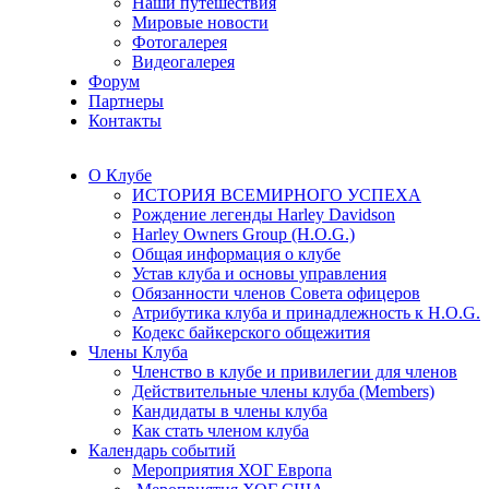
Наши путешествия
Мировые новости
Фотогалерея
Видеогалерея
Форум
Партнеры
Контакты
О Клубе
ИСТОРИЯ ВСЕМИРНОГО УСПЕХА
Рождение легенды Harley Davidson
Harley Owners Group (H.O.G.)
Общая информация о клубе
Устав клуба и основы управления
Обязанности членов Совета офицеров
Атрибутика клуба и принадлежность к H.O.G.
Кодекс байкерского общежития
Члены Клуба
Членство в клубе и привилегии для членов
Действительные члены клуба (Members)
Кандидаты в члены клуба
Как стать членом клуба
Календарь событий
Мероприятия ХОГ Европа