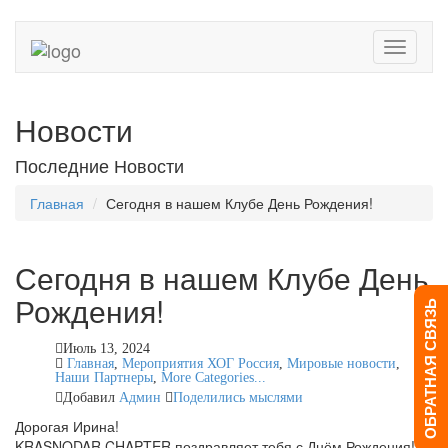
Toggle
navigati
Новости
Последние Новости
Главная
Сегодня в нашем Клубе День Рождения!
Сегодня в нашем Клубе День
Рождения!
ОБРАТНАЯ СВЯЗЬ
Июль 13, 2024
Главная
,
Мероприятия ХОГ Россия
,
Мировые новости
,
Наши Партнеры
,
More Categories...
Добавил
Админ
Поделились мыслями
Дорогая Ирина!
KRASNODAR CHAPTER поздравляет тебя с Днём Рождения!!!