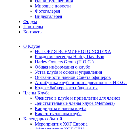
Наши путешествия
Мировые новости
Фотогалерея
Видеогалерея
Форум
Партнеры
Контакты
О Клубе
ИСТОРИЯ ВСЕМИРНОГО УСПЕХА
Рождение легенды Harley Davidson
Harley Owners Group (H.O.G.)
Общая информация о клубе
Устав клуба и основы управления
Обязанности членов Совета офицеров
Атрибутика клуба и принадлежность к H.O.G.
Кодекс байкерского общежития
Члены Клуба
Членство в клубе и привилегии для членов
Действительные члены клуба (Members)
Кандидаты в члены клуба
Как стать членом клуба
Календарь событий
Мероприятия ХОГ Европа