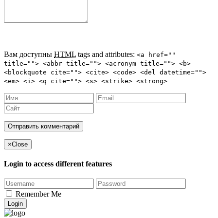
Вам доступны
HTML
tags and attributes:
<a href=""
title=""> <abbr title=""> <acronym title=""> <b>
<blockquote cite=""> <cite> <code> <del datetime="">
<em> <i> <q cite=""> <s> <strike> <strong>
×
Close
Login to access different features
Remember Me
Login