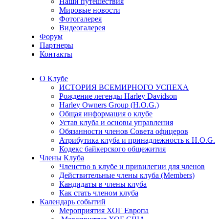
Наши путешествия
Мировые новости
Фотогалерея
Видеогалерея
Форум
Партнеры
Контакты
О Клубе
ИСТОРИЯ ВСЕМИРНОГО УСПЕХА
Рождение легенды Harley Davidson
Harley Owners Group (H.O.G.)
Общая информация о клубе
Устав клуба и основы управления
Обязанности членов Совета офицеров
Атрибутика клуба и принадлежность к H.O.G.
Кодекс байкерского общежития
Члены Клуба
Членство в клубе и привилегии для членов
Действительные члены клуба (Members)
Кандидаты в члены клуба
Как стать членом клуба
Календарь событий
Мероприятия ХОГ Европа