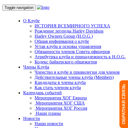
Toggle navigation
О Клубе
ИСТОРИЯ ВСЕМИРНОГО УСПЕХА
Рождение легенды Harley Davidson
Harley Owners Group (H.O.G.)
Общая информация о клубе
Устав клуба и основы управления
Обязанности членов Совета офицеров
Атрибутика клуба и принадлежность к H.O.G.
Кодекс байкерского общежития
Члены Клуба
Членство в клубе и привилегии для членов
Действительные члены клуба (Members)
Кандидаты в члены клуба
ОБРАТНАЯ СВЯЗЬ
Как стать членом клуба
Календарь событий
Мероприятия ХОГ Европа
Мероприятия ХОГ США
Мероприятия ХОГ Россия
Наши планы
Новости
Наши новости