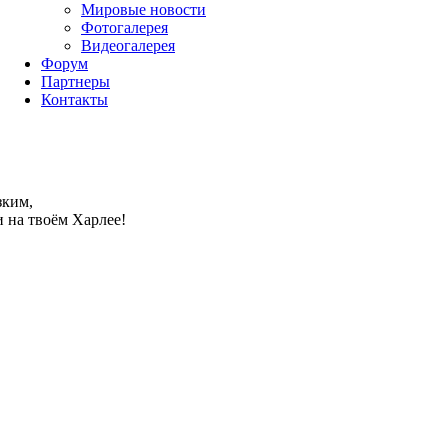
Мировые новости
Фотогалерея
Видеогалерея
Форум
Партнеры
Контакты
зким,
и на твоём Харлее!