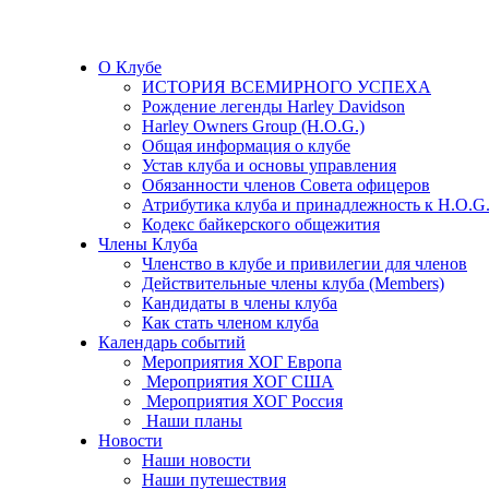
О Клубе
ИСТОРИЯ ВСЕМИРНОГО УСПЕХА
Рождение легенды Harley Davidson
Harley Owners Group (H.O.G.)
Общая информация о клубе
Устав клуба и основы управления
Обязанности членов Совета офицеров
Атрибутика клуба и принадлежность к H.O.G
Кодекс байкерского общежития
Члены Клуба
Членство в клубе и привилегии для членов
Действительные члены клуба (Members)
Кандидаты в члены клуба
Как стать членом клуба
Календарь событий
Мероприятия ХОГ Европа
Мероприятия ХОГ США
Мероприятия ХОГ Россия
Наши планы
Новости
Наши новости
Наши путешествия