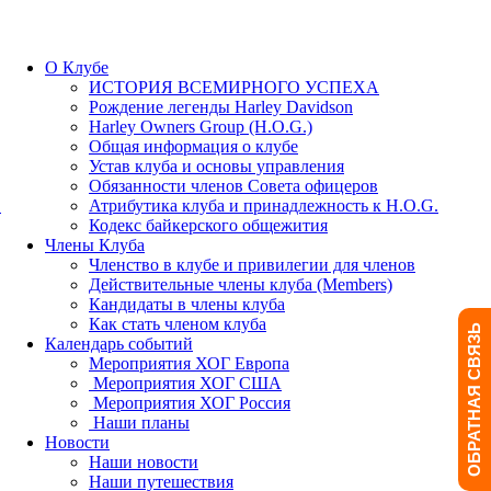
О Клубе
ИСТОРИЯ ВСЕМИРНОГО УСПЕХА
Рождение легенды Harley Davidson
Harley Owners Group (H.O.G.)
Общая информация о клубе
Устав клуба и основы управления
Обязанности членов Совета офицеров
.
Атрибутика клуба и принадлежность к H.O.G.
Кодекс байкерского общежития
Члены Клуба
Членство в клубе и привилегии для членов
Действительные члены клуба (Members)
Кандидаты в члены клуба
Как стать членом клуба
ОБРАТНАЯ СВЯЗЬ
Календарь событий
Мероприятия ХОГ Европа
Мероприятия ХОГ США
Мероприятия ХОГ Россия
Наши планы
Новости
Наши новости
Наши путешествия