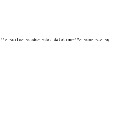
=""> <cite> <code> <del datetime=""> <em> <i> <q