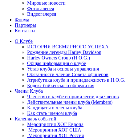
Мировые новости
Фотогалерея
Видеогалерея
Форум
Партнеры
Контакты
О Клубе
ИСТОРИЯ ВСЕМИРНОГО УСПЕХА
Рождение легенды Harley Davidson
Harley Owners Group (H.O.G.)
Общая информация о клубе
Устав клуба и основы управления
Обязанности членов Совета офицеров
Атрибутика клуба и принадлежность к H.O.G.
Кодекс байкерского общежития
Члены Клуба
Членство в клубе и привилегии для членов
Действительные члены клуба (Members)
Кандидаты в члены клуба
Как стать членом клуба
Календарь событий
Мероприятия ХОГ Европа
Мероприятия ХОГ США
Мероприятия ХОГ Россия