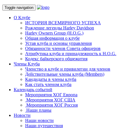
Toggle navigation
О Клубе
ИСТОРИЯ ВСЕМИРНОГО УСПЕХА
Рождение легенды Harley Davidson
Harley Owners Group (H.O.G.)
Общая информация о клубе
Устав клуба и основы управления
Обязанности членов Совета офицеров
Атрибутика клуба и принадлежность к H.O.G.
Кодекс байкерского общежития
Члены Клуба
Членство в клубе и привилегии для членов
Действительные члены клуба (Members)
Кандидаты в члены клуба
Как стать членом клуба
Календарь событий
Мероприятия ХОГ Европа
Мероприятия ХОГ США
Мероприятия ХОГ Россия
Наши планы
Новости
Наши новости
Наши путешествия