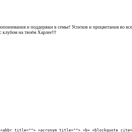
!
имопонимания и поддержки в семье! Успехов и процветания во в
 клубом на твоём Харлее!!!
 <abbr title=""> <acronym title=""> <b> <blockquote cite