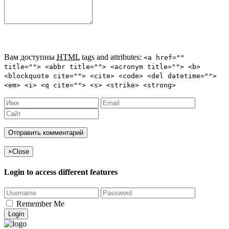
Вам доступны
HTML
tags and attributes:
<a href=""
title=""> <abbr title=""> <acronym title=""> <b>
<blockquote cite=""> <cite> <code> <del datetime="">
<em> <i> <q cite=""> <s> <strike> <strong>
×
Close
Login to access different features
Remember Me
Login