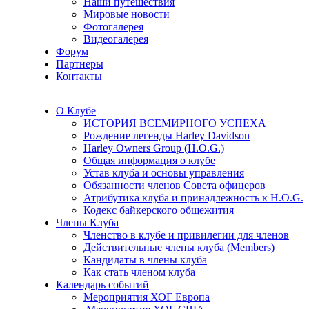
Наши путешествия
Мировые новости
Фотогалерея
Видеогалерея
Форум
Партнеры
Контакты
О Клубе
ИСТОРИЯ ВСЕМИРНОГО УСПЕХА
Рождение легенды Harley Davidson
Harley Owners Group (H.O.G.)
Общая информация о клубе
Устав клуба и основы управления
Обязанности членов Совета офицеров
Атрибутика клуба и принадлежность к H.O.G.
Кодекс байкерского общежития
Члены Клуба
Членство в клубе и привилегии для членов
Действительные члены клуба (Members)
Кандидаты в члены клуба
Как стать членом клуба
Календарь событий
Мероприятия ХОГ Европа