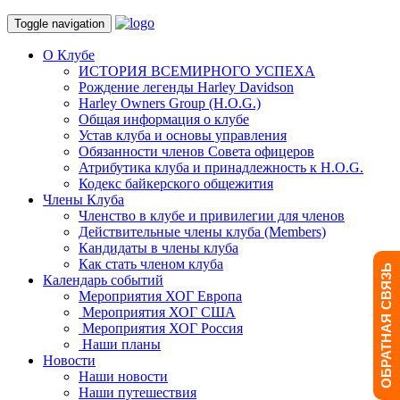
Toggle navigation
О Клубе
ИСТОРИЯ ВСЕМИРНОГО УСПЕХА
Рождение легенды Harley Davidson
Harley Owners Group (H.O.G.)
Общая информация о клубе
Устав клуба и основы управления
Обязанности членов Совета офицеров
Атрибутика клуба и принадлежность к H.O.G.
Кодекс байкерского общежития
Члены Клуба
Членство в клубе и привилегии для членов
Действительные члены клуба (Members)
Кандидаты в члены клуба
Как стать членом клуба
ОБРАТНАЯ СВЯЗЬ
Календарь событий
Мероприятия ХОГ Европа
Мероприятия ХОГ США
Мероприятия ХОГ Россия
Наши планы
Новости
Наши новости
Наши путешествия