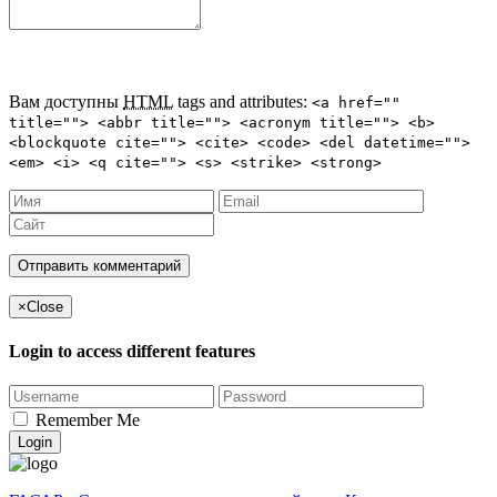
Вам доступны
HTML
tags and attributes:
<a href=""
title=""> <abbr title=""> <acronym title=""> <b>
<blockquote cite=""> <cite> <code> <del datetime="">
<em> <i> <q cite=""> <s> <strike> <strong>
×
Close
Login to access different features
Remember Me
Login