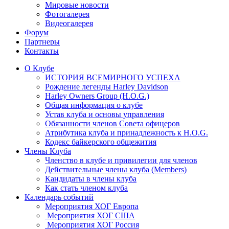
Мировые новости
Фотогалерея
Видеогалерея
Форум
Партнеры
Контакты
О Клубе
ИСТОРИЯ ВСЕМИРНОГО УСПЕХА
Рождение легенды Harley Davidson
Harley Owners Group (H.O.G.)
Общая информация о клубе
Устав клуба и основы управления
Обязанности членов Совета офицеров
Атрибутика клуба и принадлежность к H.O.G.
Кодекс байкерского общежития
Члены Клуба
Членство в клубе и привилегии для членов
Действительные члены клуба (Members)
Кандидаты в члены клуба
Как стать членом клуба
Календарь событий
Мероприятия ХОГ Европа
Мероприятия ХОГ США
Мероприятия ХОГ Россия