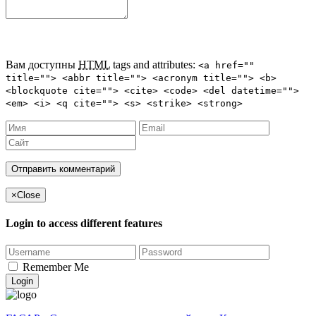
Вам доступны
HTML
tags and attributes:
<a href=""
title=""> <abbr title=""> <acronym title=""> <b>
<blockquote cite=""> <cite> <code> <del datetime="">
<em> <i> <q cite=""> <s> <strike> <strong>
×
Close
Login to access different features
Remember Me
Login