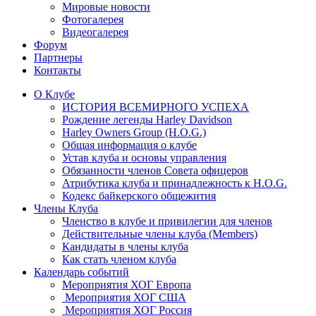
Мировые новости
Фотогалерея
Видеогалерея
Форум
Партнеры
Контакты
О Клубе
ИСТОРИЯ ВСЕМИРНОГО УСПЕХА
Рождение легенды Harley Davidson
Harley Owners Group (H.O.G.)
Общая информация о клубе
Устав клуба и основы управления
Обязанности членов Совета офицеров
Атрибутика клуба и принадлежность к H.O.G.
Кодекс байкерского общежития
Члены Клуба
Членство в клубе и привилегии для членов
Действительные члены клуба (Members)
Кандидаты в члены клуба
Как стать членом клуба
Календарь событий
Мероприятия ХОГ Европа
Мероприятия ХОГ США
Мероприятия ХОГ Россия