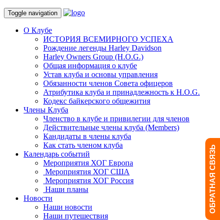
Toggle navigation
О Клубе
ИСТОРИЯ ВСЕМИРНОГО УСПЕХА
Рождение легенды Harley Davidson
Harley Owners Group (H.O.G.)
Общая информация о клубе
Устав клуба и основы управления
Обязанности членов Совета офицеров
Атрибутика клуба и принадлежность к H.O.G.
Кодекс байкерского общежития
Члены Клуба
Членство в клубе и привилегии для членов
Действительные члены клуба (Members)
Кандидаты в члены клуба
Как стать членом клуба
ОБРАТНАЯ СВЯЗЬ
Календарь событий
Мероприятия ХОГ Европа
Мероприятия ХОГ США
Мероприятия ХОГ Россия
Наши планы
Новости
Наши новости
Наши путешествия