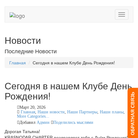
Toggle
navigati
Новости
Последние Новости
Главная
Сегодня в нашем Клубе День Рождения!
Сегодня в нашем Клубе День
Рождения!
ОБРАТНАЯ СВЯЗЬ
Март 20, 2026
Главная
,
Наши новости
,
Наши Партнеры
,
Наши планы
,
More Categories...
Добавил
Админ
Поделились мыслями
Дорогая Татьяна!
KRASNODAR CHAPTER поздравляет тебя с Днём Рождения!!!