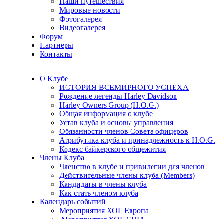
Наши путешествия
Мировые новости
Фотогалерея
Видеогалерея
Форум
Партнеры
Контакты
О Клубе
ИСТОРИЯ ВСЕМИРНОГО УСПЕХА
Рождение легенды Harley Davidson
Harley Owners Group (H.O.G.)
Общая информация о клубе
Устав клуба и основы управления
Обязанности членов Совета офицеров
Атрибутика клуба и принадлежность к H.O.G.
Кодекс байкерского общежития
Члены Клуба
Членство в клубе и привилегии для членов
Действительные члены клуба (Members)
Кандидаты в члены клуба
Как стать членом клуба
Календарь событий
Мероприятия ХОГ Европа