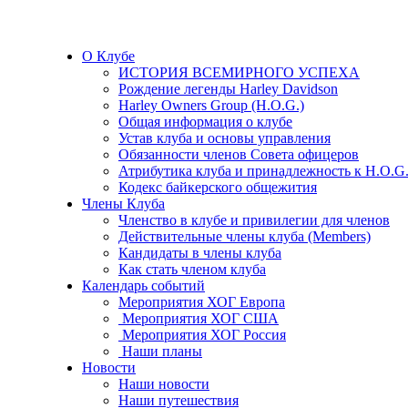
О Клубе
ИСТОРИЯ ВСЕМИРНОГО УСПЕХА
Рождение легенды Harley Davidson
Harley Owners Group (H.O.G.)
Общая информация о клубе
Устав клуба и основы управления
Обязанности членов Совета офицеров
Атрибутика клуба и принадлежность к H.O.G
Кодекс байкерского общежития
Члены Клуба
Членство в клубе и привилегии для членов
Действительные члены клуба (Members)
Кандидаты в члены клуба
Как стать членом клуба
Календарь событий
Мероприятия ХОГ Европа
Мероприятия ХОГ США
Мероприятия ХОГ Россия
Наши планы
Новости
Наши новости
Наши путешествия