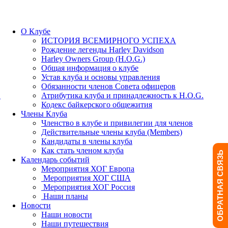
О Клубе
ИСТОРИЯ ВСЕМИРНОГО УСПЕХА
Рождение легенды Harley Davidson
Harley Owners Group (H.O.G.)
Общая информация о клубе
Устав клуба и основы управления
Обязанности членов Совета офицеров
.
Атрибутика клуба и принадлежность к H.O.G.
Кодекс байкерского общежития
Члены Клуба
Членство в клубе и привилегии для членов
Действительные члены клуба (Members)
Кандидаты в члены клуба
Как стать членом клуба
ОБРАТНАЯ СВЯЗЬ
Календарь событий
Мероприятия ХОГ Европа
Мероприятия ХОГ США
Мероприятия ХОГ Россия
Наши планы
Новости
Наши новости
Наши путешествия