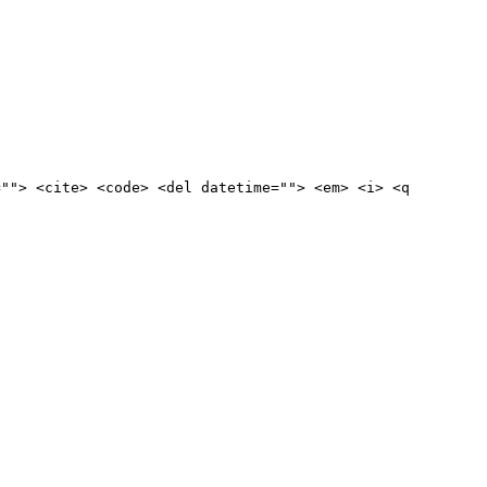
=""> <cite> <code> <del datetime=""> <em> <i> <q