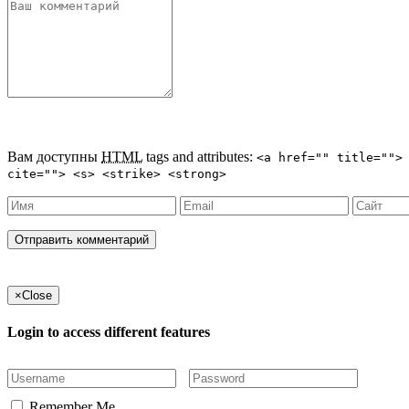
Вам доступны
HTML
tags and attributes:
<a href="" title="">
cite=""> <s> <strike> <strong>
×
Close
Login to access different features
Remember Me