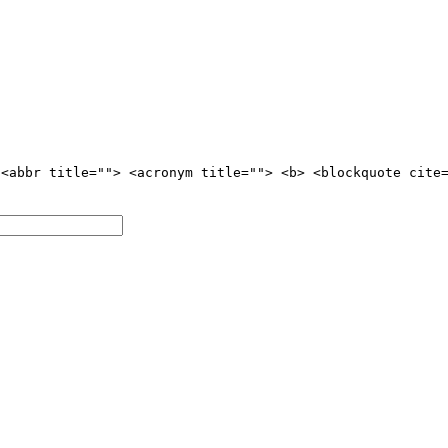
 <abbr title=""> <acronym title=""> <b> <blockquote cite