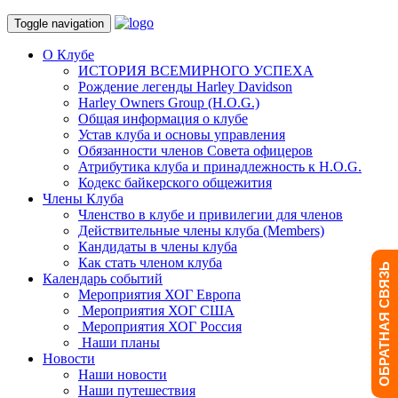
Toggle navigation
О Клубе
ИСТОРИЯ ВСЕМИРНОГО УСПЕХА
Рождение легенды Harley Davidson
Harley Owners Group (H.O.G.)
Общая информация о клубе
Устав клуба и основы управления
Обязанности членов Совета офицеров
Атрибутика клуба и принадлежность к H.O.G.
Кодекс байкерского общежития
Члены Клуба
Членство в клубе и привилегии для членов
Действительные члены клуба (Members)
Кандидаты в члены клуба
Как стать членом клуба
ОБРАТНАЯ СВЯЗЬ
Календарь событий
Мероприятия ХОГ Европа
Мероприятия ХОГ США
Мероприятия ХОГ Россия
Наши планы
Новости
Наши новости
Наши путешествия