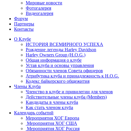
Мировые новости
Фотогалерея
Видеогалерея
Форум
Партнеры
Контакты
О Клубе
ИСТОРИЯ ВСЕМИРНОГО УСПЕХА
Рождение легенды Harley Davidson
Harley Owners Group (H.O.G.)
Общая информация о клубе
Устав клуба и основы управления
Обязанности членов Совета офицеров
Атрибутика клуба и принадлежность к H.O.G.
Кодекс байкерского общежития
Члены Клуба
Членство в клубе и привилегии для членов
Действительные члены клуба (Members)
Кандидаты в члены клуба
Как стать членом клуба
Календарь событий
Мероприятия ХОГ Европа
Мероприятия ХОГ США
Мероприятия ХОГ Россия