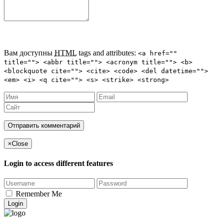
Вам доступны
HTML
tags and attributes:
<a href=""
title=""> <abbr title=""> <acronym title=""> <b>
<blockquote cite=""> <cite> <code> <del datetime="">
<em> <i> <q cite=""> <s> <strike> <strong>
×
Close
Login to access different features
Remember Me
Login