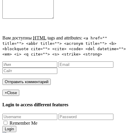
Вам доступны
HTML
tags and attributes:
<a href=""
title=""> <abbr title=""> <acronym title=""> <b>
<blockquote cite=""> <cite> <code> <del datetime="">
<em> <i> <q cite=""> <s> <strike> <strong>
×
Close
Login to access different features
Remember Me
Login