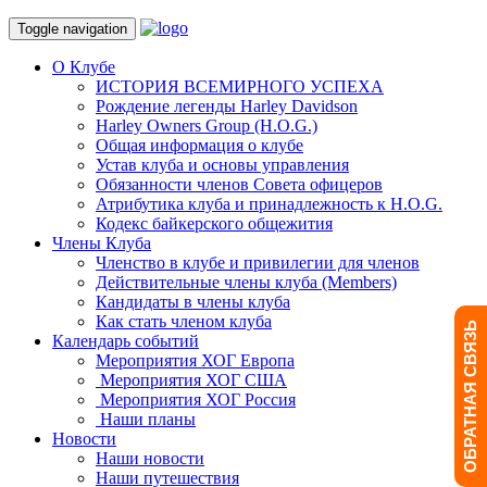
Toggle navigation
О Клубе
ИСТОРИЯ ВСЕМИРНОГО УСПЕХА
Рождение легенды Harley Davidson
Harley Owners Group (H.O.G.)
Общая информация о клубе
Устав клуба и основы управления
Обязанности членов Совета офицеров
Атрибутика клуба и принадлежность к H.O.G.
Кодекс байкерского общежития
Члены Клуба
Членство в клубе и привилегии для членов
Действительные члены клуба (Members)
Кандидаты в члены клуба
Как стать членом клуба
ОБРАТНАЯ СВЯЗЬ
Календарь событий
Мероприятия ХОГ Европа
Мероприятия ХОГ США
Мероприятия ХОГ Россия
Наши планы
Новости
Наши новости
Наши путешествия