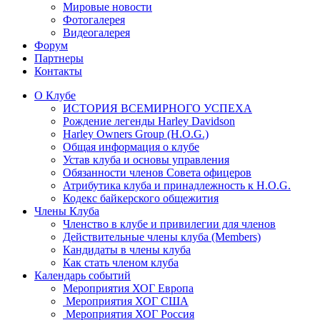
Мировые новости
Фотогалерея
Видеогалерея
Форум
Партнеры
Контакты
О Клубе
ИСТОРИЯ ВСЕМИРНОГО УСПЕХА
Рождение легенды Harley Davidson
Harley Owners Group (H.O.G.)
Общая информация о клубе
Устав клуба и основы управления
Обязанности членов Совета офицеров
Атрибутика клуба и принадлежность к H.O.G.
Кодекс байкерского общежития
Члены Клуба
Членство в клубе и привилегии для членов
Действительные члены клуба (Members)
Кандидаты в члены клуба
Как стать членом клуба
Календарь событий
Мероприятия ХОГ Европа
Мероприятия ХОГ США
Мероприятия ХОГ Россия