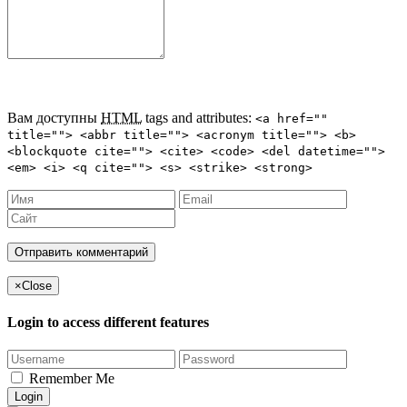
Вам доступны
HTML
tags and attributes:
<a href=""
title=""> <abbr title=""> <acronym title=""> <b>
<blockquote cite=""> <cite> <code> <del datetime="">
<em> <i> <q cite=""> <s> <strike> <strong>
×
Close
Login to access different features
Remember Me
Login