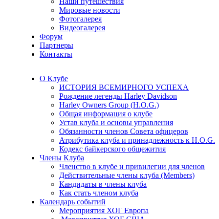
Наши путешествия
Мировые новости
Фотогалерея
Видеогалерея
Форум
Партнеры
Контакты
О Клубе
ИСТОРИЯ ВСЕМИРНОГО УСПЕХА
Рождение легенды Harley Davidson
Harley Owners Group (H.O.G.)
Общая информация о клубе
Устав клуба и основы управления
Обязанности членов Совета офицеров
Атрибутика клуба и принадлежность к H.O.G.
Кодекс байкерского общежития
Члены Клуба
Членство в клубе и привилегии для членов
Действительные члены клуба (Members)
Кандидаты в члены клуба
Как стать членом клуба
Календарь событий
Мероприятия ХОГ Европа