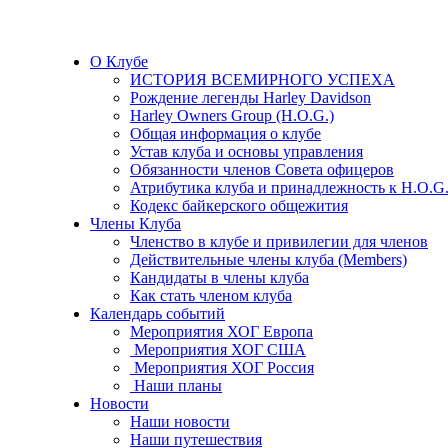
О Клубе
ИСТОРИЯ ВСЕМИРНОГО УСПЕХА
Рождение легенды Harley Davidson
Harley Owners Group (H.O.G.)
Общая информация о клубе
Устав клуба и основы управления
Обязанности членов Совета офицеров
Атрибутика клуба и принадлежность к H.O.G
Кодекс байкерского общежития
Члены Клуба
Членство в клубе и привилегии для членов
Действительные члены клуба (Members)
Кандидаты в члены клуба
Как стать членом клуба
Календарь событий
Мероприятия ХОГ Европа
Мероприятия ХОГ США
Мероприятия ХОГ Россия
Наши планы
Новости
Наши новости
Наши путешествия