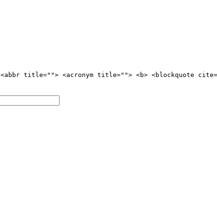
 <abbr title=""> <acronym title=""> <b> <blockquote cite