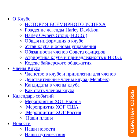
О Клубе
ИСТОРИЯ ВСЕМИРНОГО УСПЕХА
Рождение легенды Harley Davidson
Harley Owners Group (H.O.G.)
Общая информация о клубе
Устав клуба и основы управления
Обязанности членов Совета офицеров
.
Атрибутика клуба и принадлежность к H.O.G.
Кодекс байкерского общежития
Члены Клуба
Членство в клубе и привилегии для членов
Действительные члены клуба (Members)
Кандидаты в члены клуба
Как стать членом клуба
ОБРАТНАЯ СВЯЗЬ
Календарь событий
Мероприятия ХОГ Европа
Мероприятия ХОГ США
Мероприятия ХОГ Россия
Наши планы
Новости
Наши новости
Наши путешествия